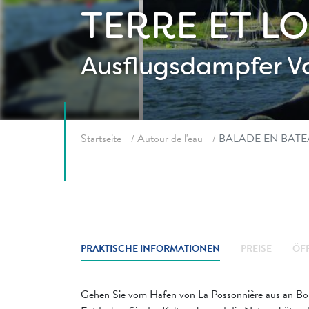
TERRE ET LO
Ausflugsdampfer
V
Fil d'ariane
Startseite
Autour de l'eau
BALADE EN BATEA
PRAKTISCHE INFORMATIONEN
PREISE
ÖF
Gehen Sie vom Hafen von La Possonnière aus an Bord