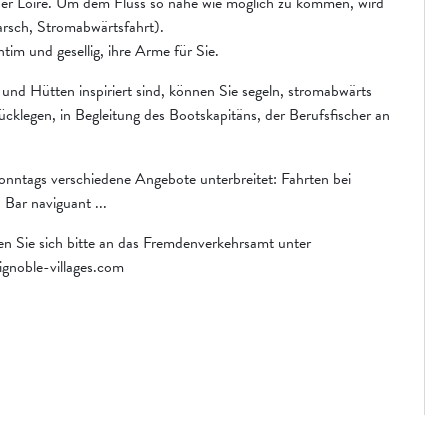
der Loire. Um dem Fluss so nahe wie möglich zu kommen, wird
arsch, Stromabwärtsfahrt).
ntim und gesellig, ihre Arme für Sie.
und Hütten inspiriert sind, können Sie segeln, stromabwärts
cklegen, in Begleitung des Bootskapitäns, der Berufsfischer an
onntags verschiedene Angebote unterbreitet: Fahrten bei
Bar naviguant ...
n Sie sich bitte an das Fremdenverkehrsamt unter
ignoble-villages.com