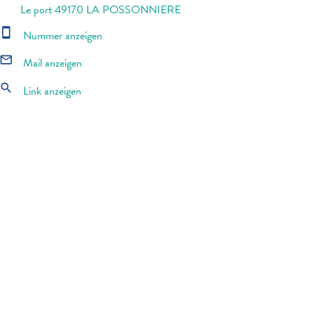
Le port 49170 LA POSSONNIERE
smartphone
Nummer anzeigen
mail_outline
Mail anzeigen
search
Link anzeigen