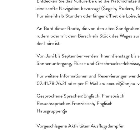
Entdecken Sie das Kulturerbe und die Naturschätze 
eine sanfte Navigation bevorzugt (Segeln, Rudern, B
Für eineinhalb Stunden oder länger öffnet die Loire, i
An Bord dieser Boote, die von den alten Sandgruben 
rudern oder mit dem Barsch ein Stück des Weges zurü
der Loire ist.
Von Juni bis September werden Ihnen dienstags bis s
Sonnenuntergang, Flüsse und Geschmackserlebnisse, 
Für weitere Informationen und Reservierungen wende
02.41.78.26.21 oder per E-Mail an: accueil@anjou-v
Gesprochene Sprachen:Englisch, Französisch
Besuchssprachen:Französisch, Englisch
Hausgruppen:ja
Vorgeschlagene Aktivitäten:Ausflugsdampfer