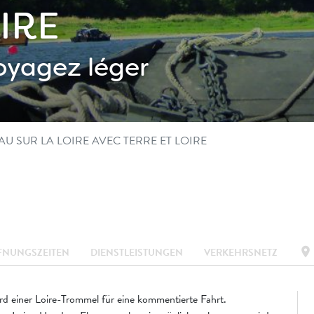
IRE
oyagez léger
U SUR LA LOIRE AVEC TERRE ET LOIRE
location_on
FNUNGSZEITEN
DIENSTLEISTUNGEN
VERKEHRSNETZ
 einer Loire-Trommel für eine kommentierte Fahrt.