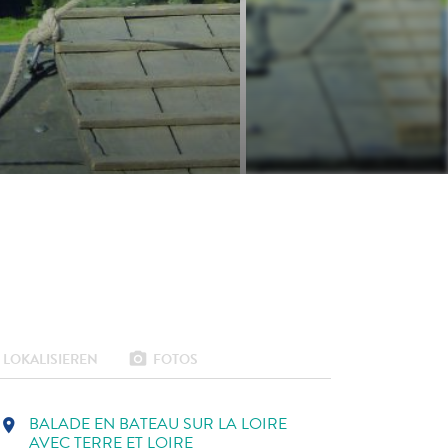
LOKALISIEREN
FOTOS
photo_camera
BALADE EN BATEAU SUR LA LOIRE
location_on
AVEC TERRE ET LOIRE