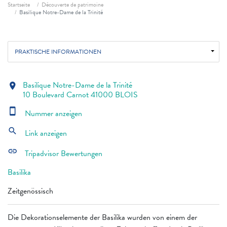
Fil d'ariane
Startseite
Découverte de patrimoine
Basilique Notre-Dame de la Trinité
PRAKTISCHE INFORMATIONEN
Basilique Notre-Dame de la Trinité
location_on
10 Boulevard Carnot 41000 BLOIS
smartphone
Nummer anzeigen
search
Link anzeigen
link
Tripadvisor Bewertungen
Basilika
Zeitgenössisch
Die Dekorationselemente der Basilika wurden von einem der