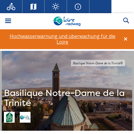
Menü
Su
Hochwasserwarnung und überwachung für die
×
Loire
Basilique Notre-Dame de la Trinité©
Basilique Notre-Dame de la
Trinité