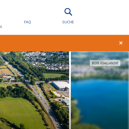
FAQ
SUCHE
N
×
BOIS JOALLAND©