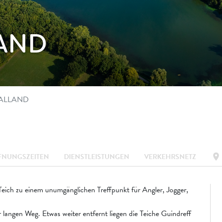
AND
OALLAND
location_on
FNUNGSZEITEN
DIENSTLEISTUNGEN
VERKEHRSNETZ
Teich zu einem unumgänglichen Treffpunkt für Angler, Jogger,
langen Weg. Etwas weiter entfernt liegen die Teiche Guindreff