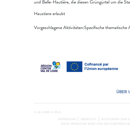
und Belle-Hautière, die diesen Grüngürtel um die St
Haustiere erlaubt
Vorgeschlagene Aktivitäten:Spezifische thematische
ÜBER 
© LA LOIRE À VÉLO
IMPRESSUM
ÜBERSICHT
RICHTLINIEN ZUM 
DIESE OPERATION WIRD VON DER EUROPÄISCH