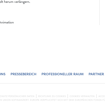
adt herum verlängern.
 Animation
UNS
PRESSEBEREICH
PROFESSIONELLER RAUM
PARTNER
SCHUTZ PERSÖNLICHER DATEN
RICHTLINIE ZU COOKIES
COOKIES VERWALTEN
ACCE
EN UNION KOFINANZIERT. EUROPA VERPFLICHTET SICH MIT DEM EUROPÄISCHEN FONDS F