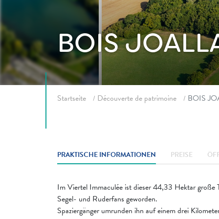
BOIS JOALL
Fil d'ariane
Startseite
Découverte de patrimoine
BOIS J
PRAKTISCHE INFORMATIONEN
PREISE
ÖF
Im Viertel Immaculée ist dieser 44,33 Hektar große 
Segel- und Ruderfans geworden.
Spaziergänger umrunden ihn auf einem drei Kilometer 