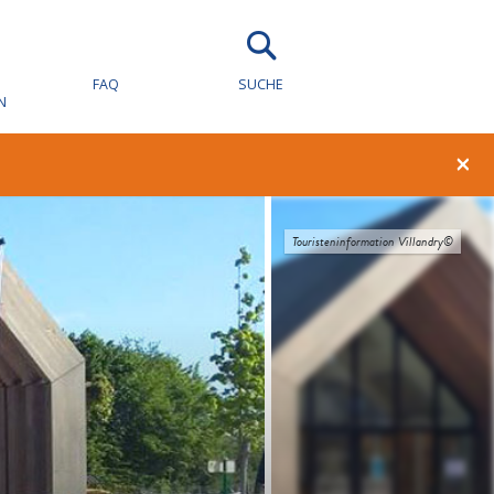
FAQ
SUCHE
N
×
Touristeninformation Villandry©