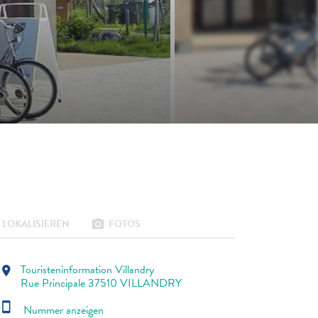
LOKALISIEREN
FOTOS
photo_camera
Touristeninformation Villandry
location_on
Rue Principale 37510 VILLANDRY
smartphone
Nummer anzeigen