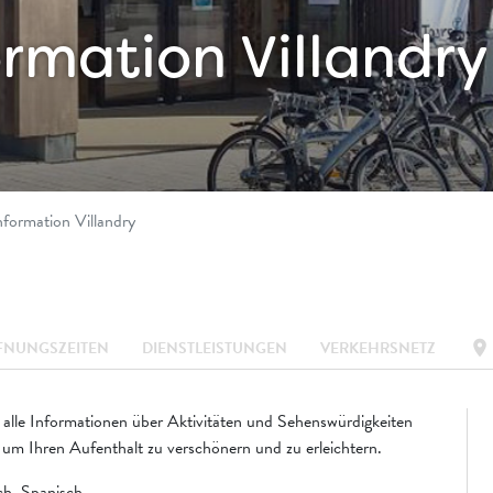
ormation Villandry
nformation Villandry
location_on
FNUNGSZEITEN
DIENSTLEISTUNGEN
VERKEHRSNETZ
alle Informationen über Aktivitäten und Sehenswürdigkeiten
 um Ihren Aufenthalt zu verschönern und zu erleichtern.
ch, Spanisch