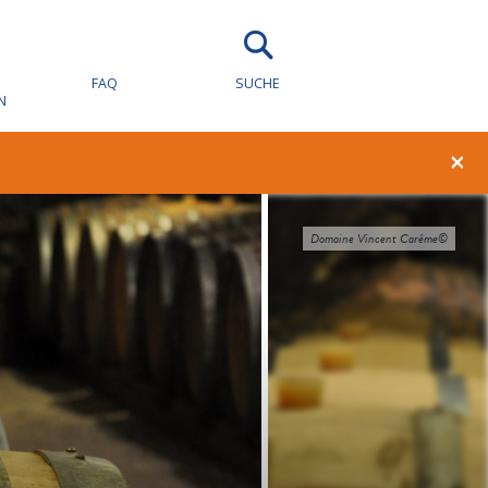
FAQ
SUCHE
N
×
Domaine Vincent Carême©