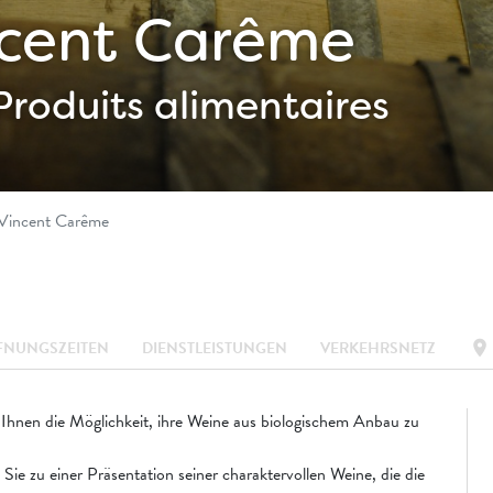
cent Carême
Produits alimentaires
Vincent Carême
location_on
FNUNGSZEITEN
DIENSTLEISTUNGEN
VERKEHRSNETZ
 Ihnen die Möglichkeit, ihre Weine aus biologischem Anbau zu
ie zu einer Präsentation seiner charaktervollen Weine, die die