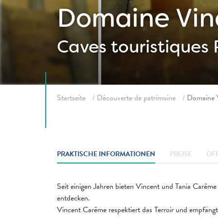
Domaine Vin
Caves touristiques
Fil d'ariane
Startseite
Découverte de patrimoine
Domaine 
PRAKTISCHE INFORMATIONEN
PREISE
ÖF
Seit einigen Jahren bieten Vincent und Tania Carême
entdecken.
Vincent Carême respektiert das Terroir und empfängt S