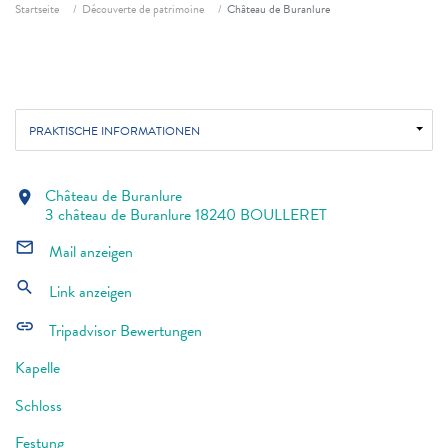
Fil d'ariane
Startseite
Découverte de patrimoine
Château de Buranlure
PRAKTISCHE INFORMATIONEN
Château de Buranlure
location_on
3 château de Buranlure 18240 BOULLERET
mail_outline
Mail anzeigen
search
Link anzeigen
link
Tripadvisor Bewertungen
Kapelle
Schloss
Festung