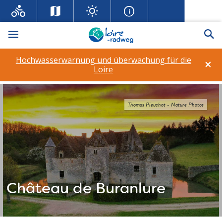
Menü
Su
Hochwasserwarnung und überwachung für die
×
Loire
Thomas Pieuchot - Nature Photos
Château de Buranlure