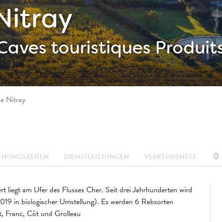
Nitray
Caves touristiques
Produit
e Nitray
location_on
FNUNGSZEITEN
DIENSTLEISTUNGEN
VERKEHRSNETZ
liegt am Ufer des Flusses Cher. Seit drei Jahrhunderten wird
2019 in biologischer Umstellung). Es werden 6 Rebsorten
, Franc, Côt und Grolleau