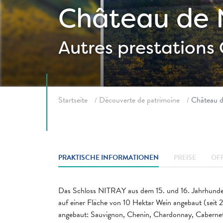
Château de 
Autres prestations
Fil d'ariane
Startseite
Découverte de patrimoine
Château d
PRAKTISCHE INFORMATIONEN
PREISE
ÖF
Das Schloss NITRAY aus dem 15. und 16. Jahrhundert 
auf einer Fläche von 10 Hektar Wein angebaut (seit 
angebaut: Sauvignon, Chenin, Chardonnay, Cabernet