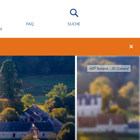
FAQ
SUCHE
N
×
ADT Touraine - JC Coutand