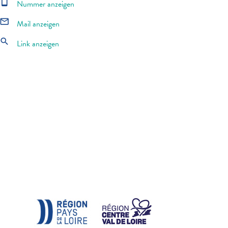
smartphone
Nummer anzeigen
mail_outline
Mail anzeigen
search
Link anzeigen