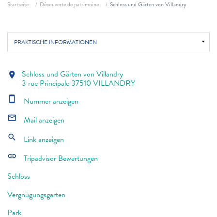
Fil d'ariane
Startseite
Découverte de patrimoine
Schloss und Gärten von Villandry
PRAKTISCHE INFORMATIONEN
Schloss und Gärten von Villandry
location_on
3 rue Principale 37510 VILLANDRY
smartphone
Nummer anzeigen
mail_outline
Mail anzeigen
search
Link anzeigen
link
Tripadvisor Bewertungen
Schloss
Vergnügungsgarten
Park