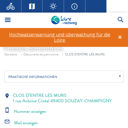
Menü
Su
Hochwasserwarnung und überwachung für die
×
CLOS D’ENTRE LES MURS
Loire
Produits alimentaires
Fil d'ariane
Startseite
Découverte de patrimoine
CLOS D’ENTRE LES MURS
PRAKTISCHE INFORMATIONEN
CLOS D’ENTRE LES MURS
location_on
1 rue Antoine Cristal 49400 SOUZAY-CHAMPIGNY
smartphone
Nummer anzeigen
mail_outline
Mail anzeigen