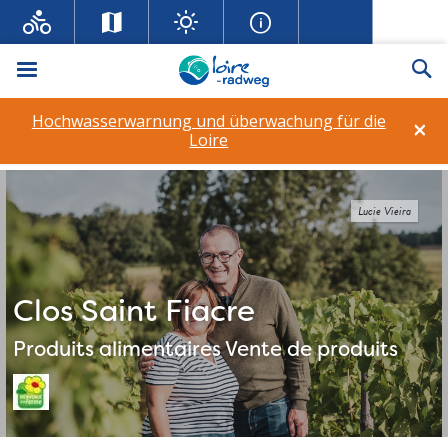
Menü
Su
Hochwasserwarnung und überwachung für die
×
Loire
Lucie Vieira
Clos Saint Fiacre
Produits alimentaires
Vente de produits