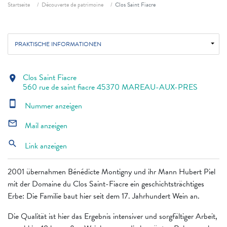
Fil d'ariane
Startseite
Découverte de patrimoine
Clos Saint Fiacre
PRAKTISCHE INFORMATIONEN
Clos Saint Fiacre
location_on
560 rue de saint fiacre 45370 MAREAU-AUX-PRES
smartphone
Nummer anzeigen
mail_outline
Mail anzeigen
search
Link anzeigen
2001 übernahmen Bénédicte Montigny und ihr Mann Hubert Piel
mit der Domaine du Clos Saint-Fiacre ein geschichtsträchtiges
Erbe: Die Familie baut hier seit dem 17. Jahrhundert Wein an.
Die Qualität ist hier das Ergebnis intensiver und sorgfältiger Arbeit,