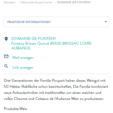
Fil d'ariane
Startseite
Découverte de patrimoine
DOMAINE DE FONTENY
PRAKTISCHE INFORMATIONEN
DOMAINE DE FONTENY
location_on
Fonteny Brissac Quincé 49320 BRISSAC LOIRE
AUBANCE
mail_outline
Mail anzeigen
search
Link anzeigen
Drei Generationen der Familie Poupart haben dieses Weingut mit
50 Hektar Rebfläche schon bewirtschaftet, Die Familie kombiniert
neue Anbautechniken mit traditionellen um einen weichen und
vollen Chaume und Coteaux de l‘Aubance Wein zu produzieren.
Produkte:Wein