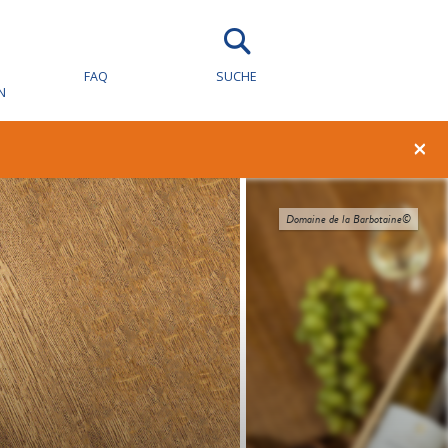
FAQ
SUCHE
N
×
Domaine de la Barbotaine©