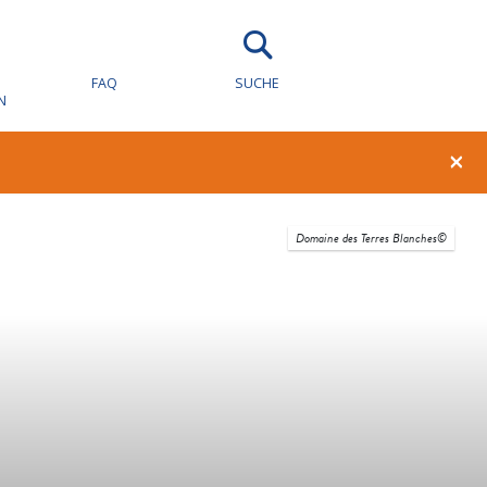
FAQ
SUCHE
N
×
Domaine des Terres Blanches©