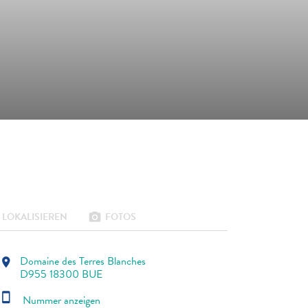
LOKALISIEREN
FOTOS
photo_camera
Domaine des Terres Blanches
location_on
D955 18300 BUE
smartphone
Nummer anzeigen