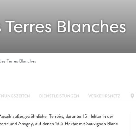
 Terres Blanches
es Terres Blanches
location_on
FNUNGSZEITEN
DIENSTLEISTUNGEN
VERKEHRSNETZ
saik außergewöhnlicher Terroirs, darunter 15 Hektar in der
cerre und Amigny, auf denen 13,5 Hektar mit Sauvignon Blanc