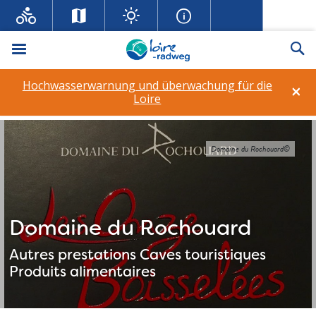
Menü
Su
Hochwasserwarnung und überwachung für die
×
Loire
Domaine du Rochouard©
Domaine du Rochouard
Autres prestations
Caves touristiques
Produits alimentaires