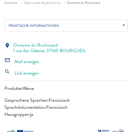
Fil d'ariane
Startseite
Découverte de patrimoine
Domaine du Rochouard
PRAKTISCHE INFORMATIONEN
Domaine du Rochouard
location_on
1 rue des Géleries 37140 BOURGUEIL
mail_outline
Mail anzeigen
search
Link anzeigen
Produkte:Weine
Gesprochene Sprachen:Französisch
Sprachdokumentation:Französisch
Hausgruppen:ja