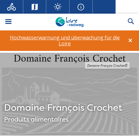
Menü
Su
Hochwasserwarnung und überwachung für die
×
Loire
Domaine François Crochet©
Domaine François Crochet
Produits alimentaires