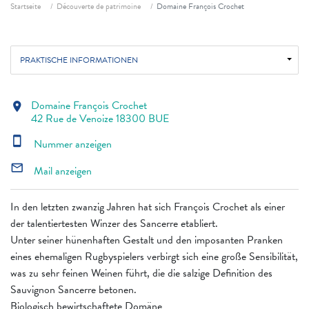
Fil d'ariane
Startseite
Découverte de patrimoine
Domaine François Crochet
PRAKTISCHE INFORMATIONEN
Domaine François Crochet
location_on
42 Rue de Venoize 18300 BUE
smartphone
Nummer anzeigen
mail_outline
Mail anzeigen
In den letzten zwanzig Jahren hat sich François Crochet als einer
der talentiertesten Winzer des Sancerre etabliert.
Unter seiner hünenhaften Gestalt und den imposanten Pranken
eines ehemaligen Rugbyspielers verbirgt sich eine große Sensibilität,
was zu sehr feinen Weinen führt, die die salzige Definition des
Sauvignon Sancerre betonen.
Biologisch bewirtschaftete Domäne