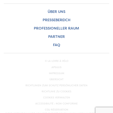
ÜBER UNS
PRESSEBEREICH
PROFESSIONELLER RAUM
PARTNER
FAQ
© LA LOIRE À VÉLO
APSULIS
IMPRESSUM
ÜBERSICHT
RICHTLINIEN ZUM SCHUTZ PERSÖNLICHER DATEN
RICHTLINIE ZU COOKIES
COOKIES VERWALTEN
ACCESSIBILITÉ : NON CONFORME
CGU RÉSERVATION