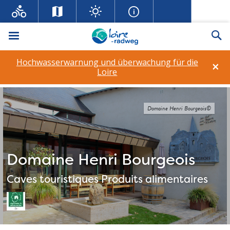
Menü
Su
Hochwasserwarnung und überwachung für die
×
Loire
Domaine Henri Bourgeois©
Domaine Henri Bourgeois
Caves touristiques
Produits alimentaires