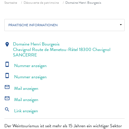
Fil d'ariane
Startseite
Découverte de patrimoine
Domaine Henri Bourgeois
PRAKTISCHE INFORMATIONEN
Domaine Henri Bourgeois
location_on
Chavignol Route de Menetou-Râtel 18300 Chavignol
SANCERRE
smartphone
Nummer anzeigen
smartphone
Nummer anzeigen
mail_outline
Mail anzeigen
mail_outline
Mail anzeigen
search
Link anzeigen
Der Weintourismus ist seit mehr als 15 Jahren ein wichtiger Sektor