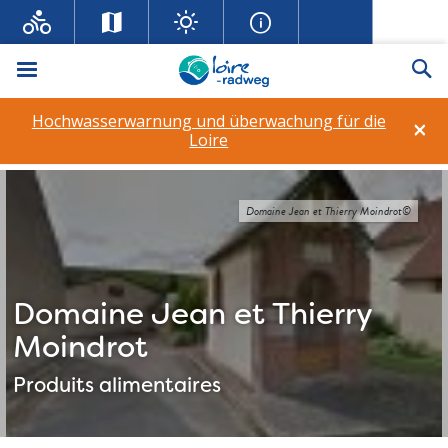
Menü
Su
Hochwasserwarnung und überwachung für die
×
Loire
Domaine Jean et Thierry Moindrot©
Domaine Jean et Thierry
Moindrot
Produits alimentaires