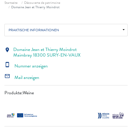
Fil d'ariane
Startseite
Découverte de patrimoine
Domaine Jean et Thierry Moindrot
PRAKTISCHE INFORMATIONEN
Domaine Jean et Thierry Moindrot
location_on
Maimbray 18300 SURY-EN-VAUX
smartphone
Nummer anzeigen
mail_outline
Mail anzeigen
Produkte:Weine