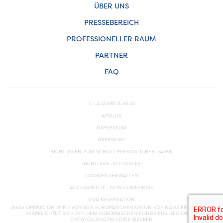
ÜBER UNS
PRESSEBEREICH
PROFESSIONELLER RAUM
PARTNER
FAQ
© LA LOIRE À VÉLO
APSULIS
IMPRESSUM
ÜBERSICHT
RICHTLINIEN ZUM SCHUTZ PERSÖNLICHER DATEN
RICHTLINIE ZU COOKIES
COOKIES VERWALTEN
ACCESSIBILITÉ : NON CONFORME
CGU RÉSERVATION
DIESE OPERATION WIRD VON DER EUROPÄISCHEN UNION KOFINANZIERT. EUROPA
VERPFLICHTET SICH MIT DEM EUROPÄISCHEN FONDS FÜR REGIONALE
ENTWICKLUNG IM LOIRE-BECKEN