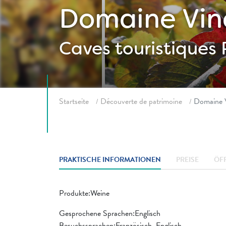
Domaine Vin
Caves touristiques
Fil d'ariane
Startseite
Découverte de patrimoine
Domaine V
PRAKTISCHE INFORMATIONEN
PREISE
ÖF
Produkte:Weine
Gesprochene Sprachen:Englisch
Besuchssprachen:Französisch, Englisch