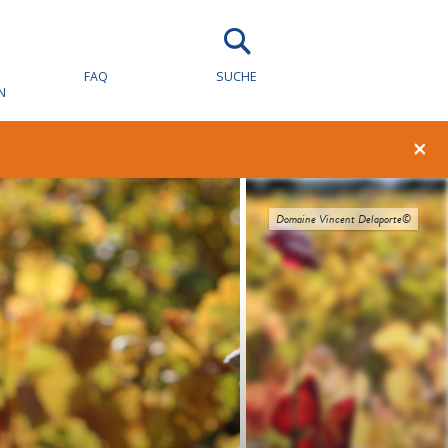
FAQ
SUCHE
N
×
Domaine Vincent Delaporte©