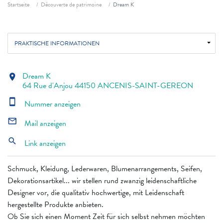
Fil d'ariane
Startseite
Découverte de patrimoine
Dream K
PRAKTISCHE INFORMATIONEN
Dream K
location_on
64 Rue d'Anjou 44150 ANCENIS-SAINT-GEREON
smartphone
Nummer anzeigen
mail_outline
Mail anzeigen
search
Link anzeigen
Schmuck, Kleidung, Lederwaren, Blumenarrangements, Seifen,
Dekorationsartikel... wir stellen rund zwanzig leidenschaftliche
Designer vor, die qualitativ hochwertige, mit Leidenschaft
hergestellte Produkte anbieten.
Ob Sie sich einen Moment Zeit für sich selbst nehmen möchten