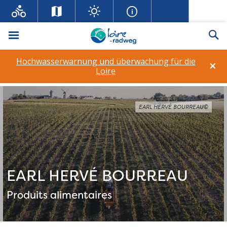
Menü
Su
Hochwasserwarnung und überwachung für die
×
Loire
EARL HERVÉ BOURREAU©
EARL HERVÉ BOURREAU
Produits alimentaires