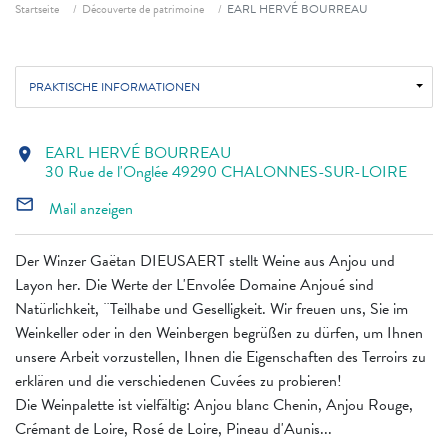
Fil d'ariane
Startseite
Découverte de patrimoine
EARL HERVÉ BOURREAU
PRAKTISCHE INFORMATIONEN
EARL HERVÉ BOURREAU
location_on
30 Rue de l'Onglée 49290 CHALONNES-SUR-LOIRE
mail_outline
Mail anzeigen
Der Winzer Gaëtan DIEUSAERT stellt Weine aus Anjou und
Layon her. Die Werte der L'Envolée Domaine Anjoué sind
Natürlichkeit, ¨Teilhabe und Geselligkeit. Wir freuen uns, Sie im
Weinkeller oder in den Weinbergen begrüßen zu dürfen, um Ihnen
unsere Arbeit vorzustellen, Ihnen die Eigenschaften des Terroirs zu
erklären und die verschiedenen Cuvées zu probieren!
Die Weinpalette ist vielfältig: Anjou blanc Chenin, Anjou Rouge,
Crémant de Loire, Rosé de Loire, Pineau d'Aunis...