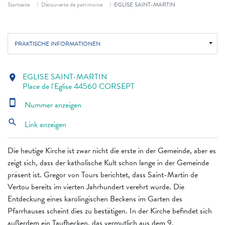
Fil d'ariane
Startseite
Découverte de patrimoine
EGLISE SAINT-MARTIN
PRAKTISCHE INFORMATIONEN
EGLISE SAINT-MARTIN
location_on
Place de l'Eglise 44560 CORSEPT
smartphone
Nummer anzeigen
search
Link anzeigen
Die heutige Kirche ist zwar nicht die erste in der Gemeinde, aber es
zeigt sich, dass der katholische Kult schon lange in der Gemeinde
präsent ist. Gregor von Tours berichtet, dass Saint-Martin de
Vertou bereits im vierten Jahrhundert verehrt wurde. Die
Entdeckung eines karolingischen Beckens im Garten des
Pfarrhauses scheint dies zu bestätigen. In der Kirche befindet sich
außerdem ein Taufbecken, das vermutlich aus dem 9.