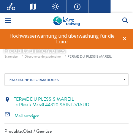
Menü
Su
Hochwasserwarnung und überwachung für die
×
FERME DU PLESSIS MAREIL
Loire
Produits alimentaires
Fil d'ariane
Startseite
Découverte de patrimoine
FERME DU PLESSIS MAREIL
PRAKTISCHE INFORMATIONEN
FERME DU PLESSIS MAREIL
location_on
Le Plessis Mareil 44320 SAINT-VIAUD
mail_outline
Mail anzeigen
Produkte:Obst / Gemüse