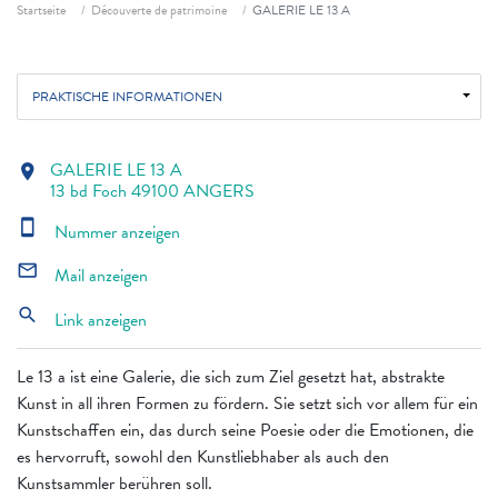
Fil d'ariane
Startseite
Découverte de patrimoine
GALERIE LE 13 A
PRAKTISCHE INFORMATIONEN
GALERIE LE 13 A
location_on
13 bd Foch 49100 ANGERS
smartphone
Nummer anzeigen
mail_outline
Mail anzeigen
search
Link anzeigen
Le 13 a ist eine Galerie, die sich zum Ziel gesetzt hat, abstrakte
Kunst in all ihren Formen zu fördern. Sie setzt sich vor allem für ein
Kunstschaffen ein, das durch seine Poesie oder die Emotionen, die
es hervorruft, sowohl den Kunstliebhaber als auch den
Kunstsammler berühren soll.