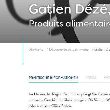
Gatien Dézé,
Produits alimentair
Fil d'ariane
Startseite
Découverte de patrimoine
Gatien Dé
PRAKTISCHE INFORMATIONEN
PREISE
ÖF
Im Herzen der Region Saumur empfängt Sie Gatien au
und seine Geschichte näherzubringen. Ob Sie nun W
jeder wird sein Glück finden.