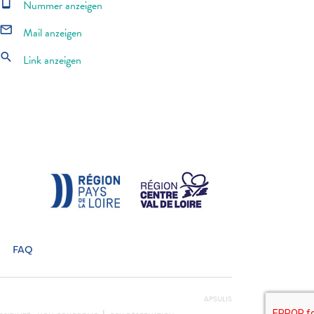
smartphone
Nummer anzeigen
mail_outline
Mail anzeigen
search
Link anzeigen
FAQ
APSULIS