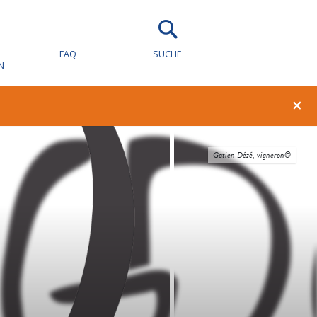
FAQ
SUCHE
N
×
Gatien Dézé, vigneron©