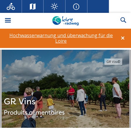
Menü
Su
Hochwasserwarnung und überwachung für die
×
Loire
GR Vins©
GR Vins
Produits alimentaires