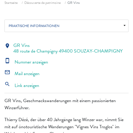
Fil d'ariane
Startseite
Découverte de patrimoine
GR Vins
PRAKTISCHE INFORMATIONEN
GR Vins
location_on
48 route de Champigny 49400 SOUZAY-CHAMPIGNY
smartphone
Nummer anzeigen
mail_outline
Mail anzeigen
search
Link anzeigen
GR Vins, Geschmackswanderungen mit einem passionierten
Winzerführer.
Thierry Dézé, der über 40 Jahrgänge lang Winzer war, nimmt Sie
mit auf önotouristische Wanderungen "Vignes Vins Troglos" im