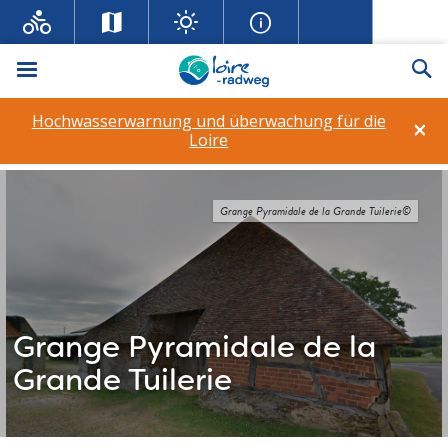
Menü
Su
Hochwasserwarnung und überwachung für die
×
Loire
Grange Pyramidale de la Grande Tuilerie©
Grange Pyramidale de la
Grande Tuilerie