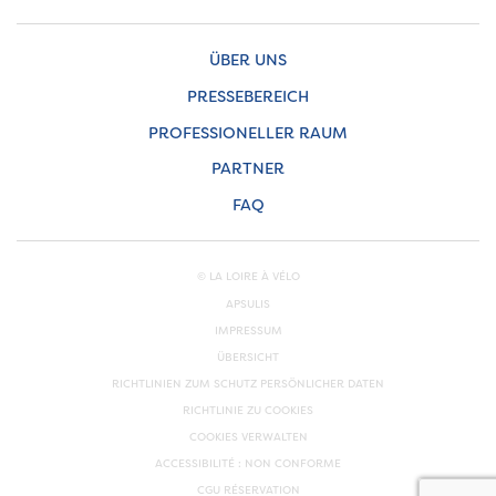
ÜBER UNS
PRESSEBEREICH
PROFESSIONELLER RAUM
PARTNER
FAQ
© LA LOIRE À VÉLO
APSULIS
IMPRESSUM
ÜBERSICHT
RICHTLINIEN ZUM SCHUTZ PERSÖNLICHER DATEN
RICHTLINIE ZU COOKIES
COOKIES VERWALTEN
ACCESSIBILITÉ : NON CONFORME
CGU RÉSERVATION