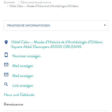
Fil d'ariane
Startseite
Découverte de patrimoine
Hôtel Cabu – Musée d’Histoire et d’Archéologie d’Orléans
PRAKTISCHE INFORMATIONEN
Hôtel Cabu – Musée d’Histoire et d’Archéologie d’Orléans
location_on
Square Abbé Desnoyers 45000 ORLEANS
smartphone
Nummer anzeigen
mail_outline
Mail anzeigen
mail_outline
Mail anzeigen
search
Link anzeigen
Haus und Gebäude
Renaissance