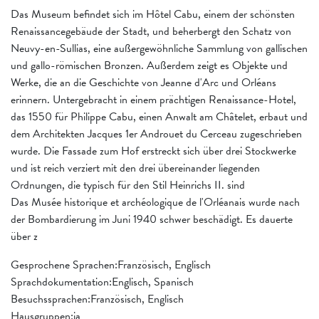
Das Museum befindet sich im Hôtel Cabu, einem der schönsten
Renaissancegebäude der Stadt, und beherbergt den Schatz von
Neuvy-en-Sullias, eine außergewöhnliche Sammlung von gallischen
und gallo-römischen Bronzen. Außerdem zeigt es Objekte und
Werke, die an die Geschichte von Jeanne d'Arc und Orléans
erinnern. Untergebracht in einem prächtigen Renaissance-Hotel,
das 1550 für Philippe Cabu, einen Anwalt am Châtelet, erbaut und
dem Architekten Jacques 1er Androuet du Cerceau zugeschrieben
wurde. Die Fassade zum Hof erstreckt sich über drei Stockwerke
und ist reich verziert mit den drei übereinander liegenden
Ordnungen, die typisch für den Stil Heinrichs II. sind
Das Musée historique et archéologique de l'Orléanais wurde nach
der Bombardierung im Juni 1940 schwer beschädigt. Es dauerte
über z
Gesprochene Sprachen:Französisch, Englisch
Sprachdokumentation:Englisch, Spanisch
Besuchssprachen:Französisch, Englisch
Hausgruppen:ja