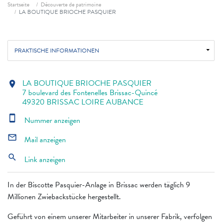
Fil d'ariane
Startseite
Découverte de patrimoine
LA BOUTIQUE BRIOCHE PASQUIER
PRAKTISCHE INFORMATIONEN
LA BOUTIQUE BRIOCHE PASQUIER
location_on
7 boulevard des Fontenelles Brissac-Quincé
49320 BRISSAC LOIRE AUBANCE
smartphone
Nummer anzeigen
mail_outline
Mail anzeigen
search
Link anzeigen
In der Biscotte Pasquier-Anlage in Brissac werden täglich 9
Millionen Zwiebackstücke hergestellt.
Geführt von einem unserer Mitarbeiter in unserer Fabrik, verfolgen