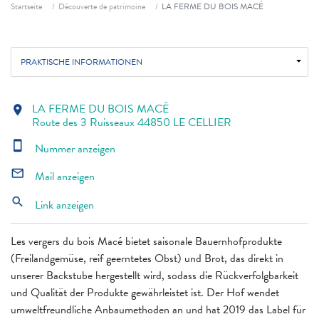
Fil d'ariane
Startseite
Découverte de patrimoine
LA FERME DU BOIS MACÉ
PRAKTISCHE INFORMATIONEN
LA FERME DU BOIS MACÉ
location_on
Route des 3 Ruisseaux 44850 LE CELLIER
smartphone
Nummer anzeigen
mail_outline
Mail anzeigen
search
Link anzeigen
Les vergers du bois Macé bietet saisonale Bauernhofprodukte
(Freilandgemüse, reif geerntetes Obst) und Brot, das direkt in
unserer Backstube hergestellt wird, sodass die Rückverfolgbarkeit
und Qualität der Produkte gewährleistet ist. Der Hof wendet
umweltfreundliche Anbaumethoden an und hat 2019 das Label für