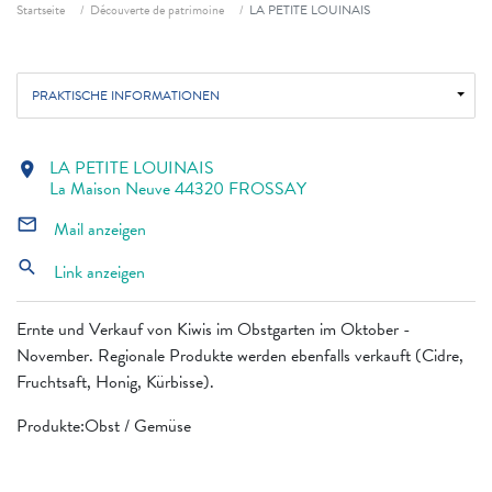
Fil d'ariane
Startseite
Découverte de patrimoine
LA PETITE LOUINAIS
PRAKTISCHE INFORMATIONEN
LA PETITE LOUINAIS
location_on
La Maison Neuve 44320 FROSSAY
mail_outline
Mail anzeigen
search
Link anzeigen
Ernte und Verkauf von Kiwis im Obstgarten im Oktober -
November. Regionale Produkte werden ebenfalls verkauft (Cidre,
Fruchtsaft, Honig, Kürbisse).
Produkte:Obst / Gemüse