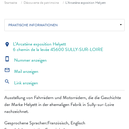
Fil d'ariane
Startseite
Découverte de patrimoine
L’Arcatène exposition Helyett
PRAKTISCHE INFORMATIONEN
L’Arcatène exposition Helyett
location_on
6 chemin de la levée 45600 SULLY-SUR-LOIRE
smartphone
Nummer anzeigen
mail_outline
Mail anzeigen
search
Link anzeigen
Ausstellung von Fahrrädern und Motorrädern, die die Geschichte
der Marke Helyett in der ehemaligen Fabrik in Sully-sur-Loire
nachzeichnet.
Gesprochene Sprachen:Französisch, Englisch