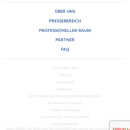
ÜBER UNS
PRESSEBEREICH
PROFESSIONELLER RAUM
PARTNER
FAQ
© LA LOIRE À VÉLO
APSULIS
IMPRESSUM
ÜBERSICHT
RICHTLINIEN ZUM SCHUTZ PERSÖNLICHER DATEN
RICHTLINIE ZU COOKIES
COOKIES VERWALTEN
ACCESSIBILITÉ : NON CONFORME
CGU RÉSERVATION
DIESE OPERATION WIRD VON DER EUROPÄISCHEN UNION KOFINANZIERT. EUROPA