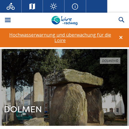
Menü
Su
Hochwasserwarnung und überwachung für die
×
Loire
DOLMEN©
DOLMEN