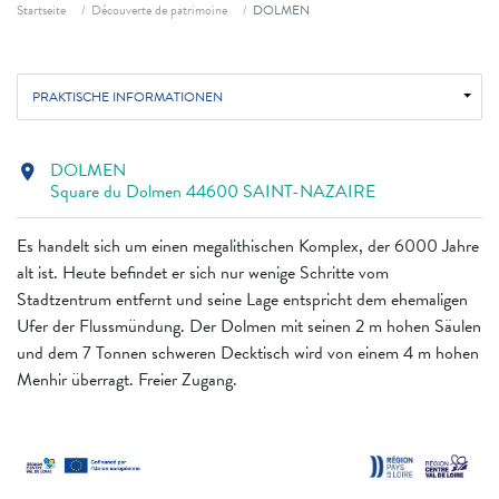
Fil d'ariane
Startseite
Découverte de patrimoine
DOLMEN
PRAKTISCHE INFORMATIONEN
DOLMEN
location_on
Square du Dolmen 44600 SAINT-NAZAIRE
Es handelt sich um einen megalithischen Komplex, der 6000 Jahre
alt ist. Heute befindet er sich nur wenige Schritte vom
Stadtzentrum entfernt und seine Lage entspricht dem ehemaligen
Ufer der Flussmündung. Der Dolmen mit seinen 2 m hohen Säulen
und dem 7 Tonnen schweren Decktisch wird von einem 4 m hohen
Menhir überragt. Freier Zugang.