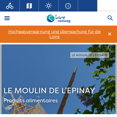
Menü
Su
Hochwasserwarnung und überwachung für die
×
Loire
LE MOULIN DE L’EPINAY©
LE MOULIN DE L’EPINAY
Produits alimentaires