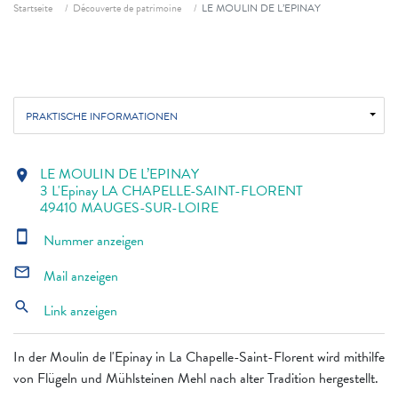
Fil d'ariane
Startseite
Découverte de patrimoine
LE MOULIN DE L’EPINAY
PRAKTISCHE INFORMATIONEN
LE MOULIN DE L’EPINAY
location_on
3 L'Epinay LA CHAPELLE-SAINT-FLORENT
49410 MAUGES-SUR-LOIRE
smartphone
Nummer anzeigen
mail_outline
Mail anzeigen
search
Link anzeigen
In der Moulin de l'Epinay in La Chapelle-Saint-Florent wird mithilfe
von Flügeln und Mühlsteinen Mehl nach alter Tradition hergestellt.