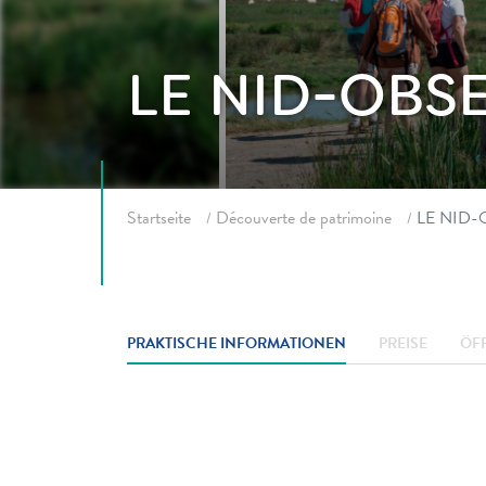
LE NID-OBS
Fil d'ariane
Startseite
Découverte de patrimoine
LE NID-
PRAKTISCHE INFORMATIONEN
PREISE
ÖF