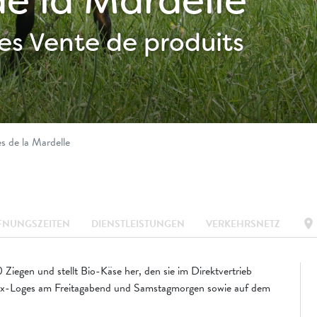
de la Mardelle
es
Vente de produits
s de la Mardelle
location_on
FNUNGSZEITEN
DIENSTLEISTUNGEN
VERKEHRSNETZ
iegen und stellt Bio-Käse her, den sie im Direktvertrieb
y-aux-Loges am Freitagabend und Samstagmorgen sowie auf dem