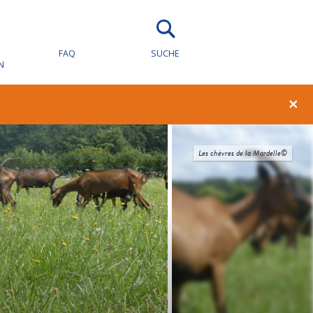
FAQ
SUCHE
N
×
Les chèvres de la Mardelle©