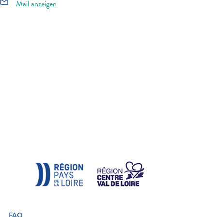
mail_outline
Mail anzeigen
FAQ