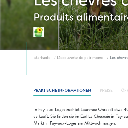
Les chèvres 
Produits alimentair
Fil d'ariane
Startseite
Découverte de patrimoine
Les chèvre
PRAKTISCHE INFORMATIONEN
PREISE
ÖF
In Fay-aux-Loges züchtet Laurence Onraedt etwa 40 Z
verkauft. Sie finden sie im Earl La Chesnaie in Fa
Markt in Fay-aux-Loges am Mittwochmorgen.