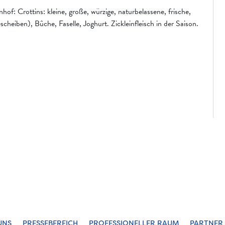
f: Crottins: kleine, große, würzige, naturbelassene, frische,
heiben), Bûche, Faselle, Joghurt. Zickleinfleisch in der Saison.
UNS
PRESSEBEREICH
PROFESSIONELLER RAUM
PARTNER