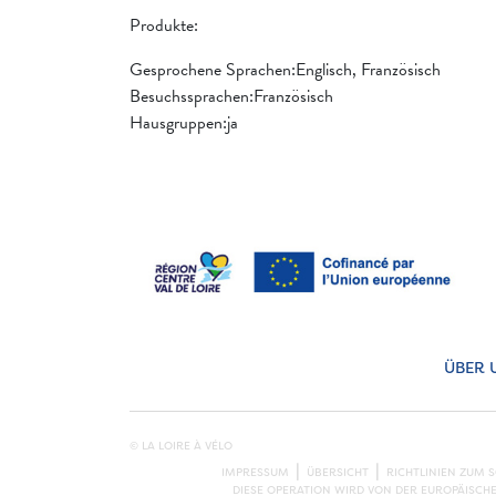
Produkte:
Gesprochene Sprachen:Englisch, Französisch
Besuchssprachen:Französisch
Hausgruppen:ja
ÜBER 
© LA LOIRE À VÉLO
IMPRESSUM
ÜBERSICHT
RICHTLINIEN ZUM 
DIESE OPERATION WIRD VON DER EUROPÄISCH