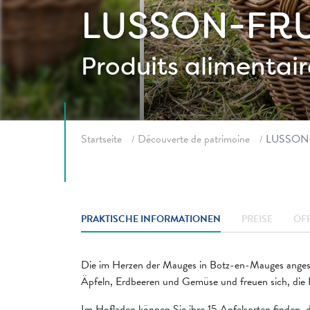
LUSSON-FRU
Produits alimentair
Fil d'ariane
Startseite
Découverte de patrimoine
LUSSON
PRAKTISCHE INFORMATIONEN
PREISE
ÖF
Die im Herzen der Mauges in Botz-en-Mauges angesi
Äpfeln, Erdbeeren und Gemüse und freuen sich, die Fr
Im Hofladen können Sie ihre 15 Apfelsorten finden, 