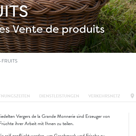
ITS
es
Vente de produits
-FRUITS
location_on
FNUNGSZEITEN
DIENSTLEISTUNGEN
VERKEHRSNETZ
edelten Vergers de la Grande Monnerie sind Erzeuger von
üchte ihrer Arbeit mit Ihnen zu teilen.
die reif gepflückt werden, um Geschmack und Frische zu