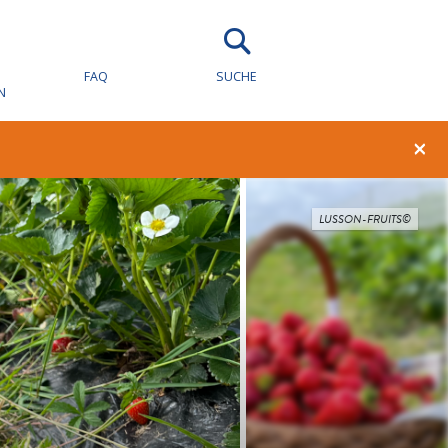
FAQ
SUCHE
N
×
LUSSON-FRUITS©