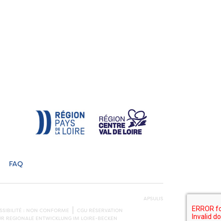
FAQ
APSULIS
SSIBILITÉ : NON CONFORME
CGU RÉSERVATION
ÜR REGIONALE ENTWICKLUNG IM LOIRE-BECKEN