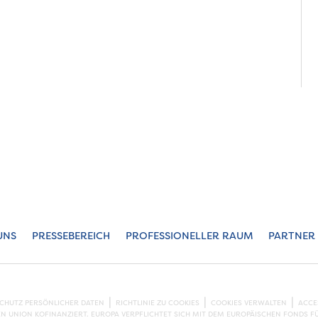
UNS
PRESSEBEREICH
PROFESSIONELLER RAUM
PARTNER
SCHUTZ PERSÖNLICHER DATEN
RICHTLINIE ZU COOKIES
COOKIES VERWALTEN
ACCE
EN UNION KOFINANZIERT. EUROPA VERPFLICHTET SICH MIT DEM EUROPÄISCHEN FONDS F