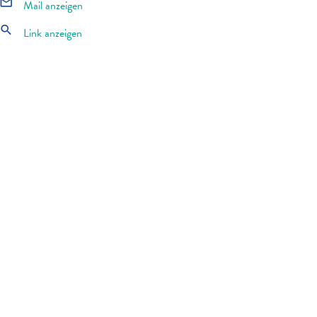
mail_outline
Mail anzeigen
search
Link anzeigen