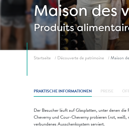
Maison des v
Produits alimentair
Fil d'ariane
Startseite
Découverte de patrimoine
Maison de
PRAKTISCHE INFORMATIONEN
PREISE
ÖF
Der Besucher läuft auf Glasplatten, unter denen di
Cheverny und Cour-Cheverny probieren (rot, weiß, ro
verbundenes Ausschenksystem serviert.