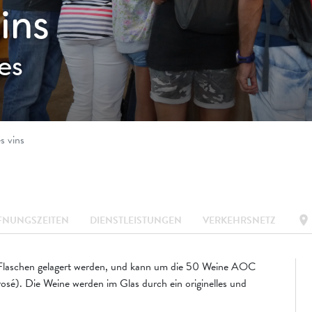
ins
es
s vins
location_on
FNUNGSZEITEN
DIENSTLEISTUNGEN
VERKEHRSNETZ
e Flaschen gelagert werden, und kann um die 50 Weine AOC
sé). Die Weine werden im Glas durch ein originelles und