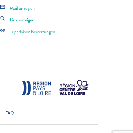
mail_outline
Mail anzeigen
search
Link anzeigen
link
Tripadvisor Bewertungen
FAQ