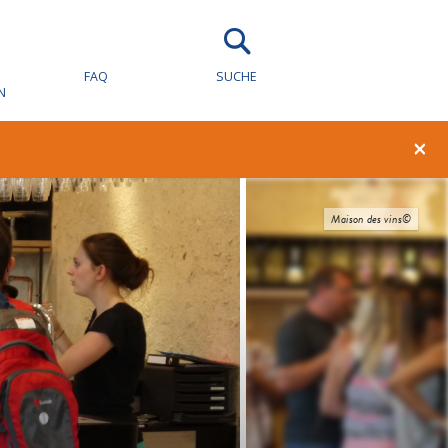
FAQ
SUCHE
N
×
Maison des vins©