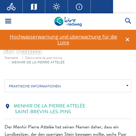
Menü
Su
Hochwasserwarnung und überwachung für die
×
MENHIR DE LA PIERRE
Loire
ATTELÉE
Fil d'ariane
Startseite
Découverte de patrimoine
MENHIR DE LA PIERRE ATTELÉE
PRAKTISCHE INFORMATIONEN
MENHIR DE LA PIERRE ATTELÉE
location_on
SAINT-BREVIN-LES-PINS
Der Menhir Pierre Attelée hat seinen Namen daher, dass ein
Landbesitzer, der den sperrigen Stein bewegen wollte, sechs Paar