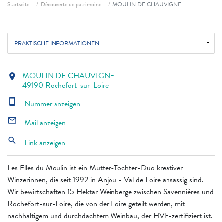
Fil d'ariane
Startseite
Découverte de patrimoine
MOULIN DE CHAUVIGNE
PRAKTISCHE INFORMATIONEN
MOULIN DE CHAUVIGNE
location_on
49190 Rochefort-sur-Loire
smartphone
Nummer anzeigen
mail_outline
Mail anzeigen
search
Link anzeigen
Les Elles du Moulin ist ein Mutter-Tochter-Duo kreativer
Winzerinnen, die seit 1992 in Anjou - Val de Loire ansässig sind.
Wir bewirtschaften 15 Hektar Weinberge zwischen Savennières und
Rochefort-sur-Loire, die von der Loire geteilt werden, mit
nachhaltigem und durchdachtem Weinbau, der HVE-zertifiziert ist.