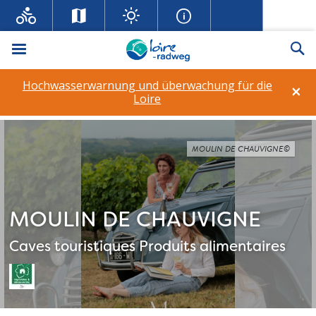
Menü
Su
Hochwasserwarnung und überwachung für die
×
Loire
MOULIN DE CHAUVIGNE©
MOULIN DE CHAUVIGNE
Caves touristiques
Produits alimentaires