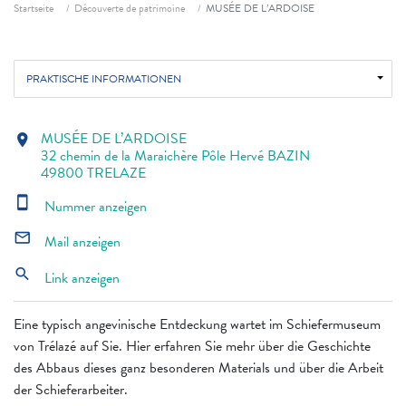
Fil d'ariane
Startseite
Découverte de patrimoine
MUSÉE DE L’ARDOISE
PRAKTISCHE INFORMATIONEN
MUSÉE DE L’ARDOISE
location_on
32 chemin de la Maraichère Pôle Hervé BAZIN
49800 TRELAZE
smartphone
Nummer anzeigen
mail_outline
Mail anzeigen
search
Link anzeigen
Eine typisch angevinische Entdeckung wartet im Schiefermuseum
von Trélazé auf Sie. Hier erfahren Sie mehr über die Geschichte
des Abbaus dieses ganz besonderen Materials und über die Arbeit
der Schieferarbeiter.