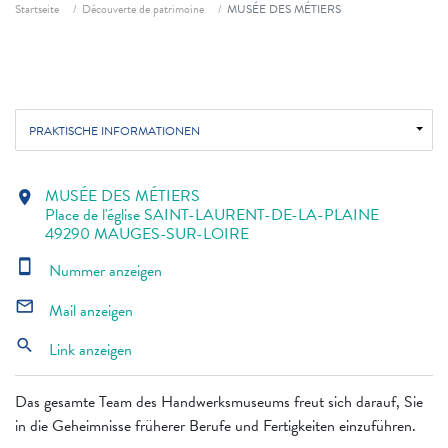
Fil d'ariane
Startseite
Découverte de patrimoine
MUSÉE DES MÉTIERS
PRAKTISCHE INFORMATIONEN
MUSÉE DES MÉTIERS
location_on
Place de l'église SAINT-LAURENT-DE-LA-PLAINE
49290 MAUGES-SUR-LOIRE
smartphone
Nummer anzeigen
mail_outline
Mail anzeigen
search
Link anzeigen
Das gesamte Team des Handwerksmuseums freut sich darauf, Sie
in die Geheimnisse früherer Berufe und Fertigkeiten einzuführen.