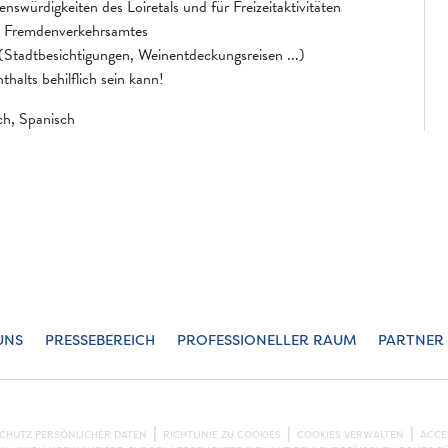
nswürdigkeiten des Loiretals und für Freizeitaktivitäten
s Fremdenverkehrsamtes
Stadtbesichtigungen, Weinentdeckungsreisen ...)
halts behilflich sein kann!
ch, Spanisch
UNS
PRESSEBEREICH
PROFESSIONELLER RAUM
PARTNER
SCHUTZ PERSÖNLICHER DATEN
RICHTLINIE ZU COOKIES
COOKIES VERWALTEN
ACCE