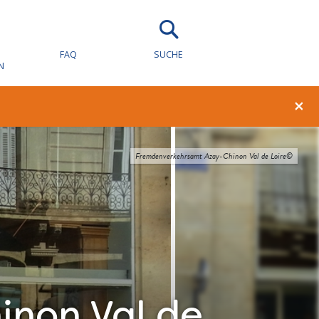
FAQ
SUCHE
N
×
Fremdenverkehrsamt Azay-Chinon Val de Loire©
non Val de