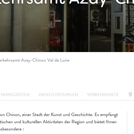
rkehrsamt Azay-Chinon Val de Loire
location_on
FNUNGSZEITEN
DIENSTLEISTUNGEN
VERKEHRSNETZ
on Chinon, einer Stadt der Kunst und Geschichte. Es empfängt
stischen und kulturellen Aktivitäten der Region und bietet Ihnen
insbesondere :