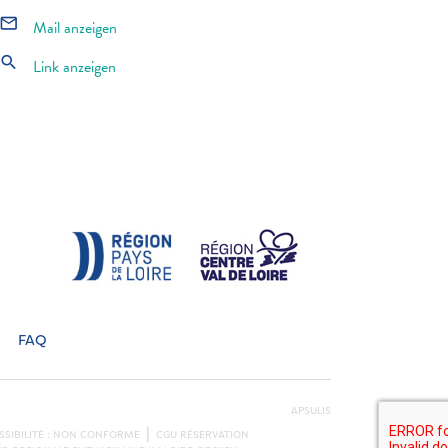
mail_outline
Mail anzeigen
search
Link anzeigen
FAQ
APSULIS
SSIBILITÉ : NON CONFORME
CGU RÉSERVATION