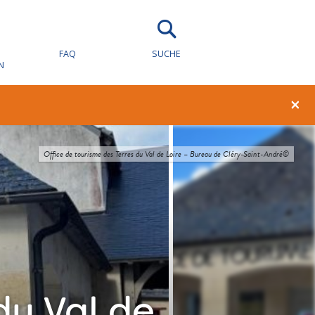
FAQ
SUCHE
N
×
Office de tourisme des Terres du Val de Loire – Bureau de Cléry-Saint-André©
du Val de