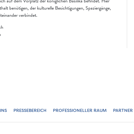
ch auf dem Vorplatz der königlichen Basilika befindet. Hier
thalt benötigen, der kulturelle Besichtigungen, Spaziergänge,
iteinander verbindet.
ch
h
UNS
PRESSEBEREICH
PROFESSIONELLER RAUM
PARTNER