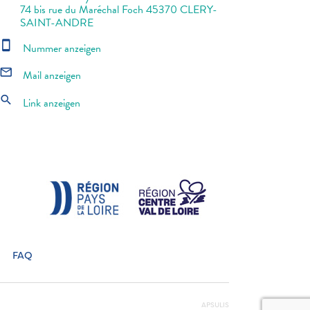
74 bis rue du Maréchal Foch 45370 CLERY-
SAINT-ANDRE
smartphone
Nummer anzeigen
mail_outline
Mail anzeigen
search
Link anzeigen
FAQ
APSULIS