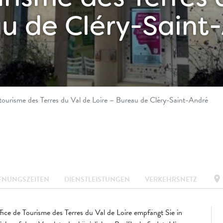
au de Cléry-Saint
tourisme des Terres du Val de Loire – Bureau de Cléry-Saint-André
location_on
FNUNGSZEITEN
DIENSTLEISTUNGEN
VERKEHRSNETZ
ice de Tourisme des Terres du Val de Loire empfängt Sie in