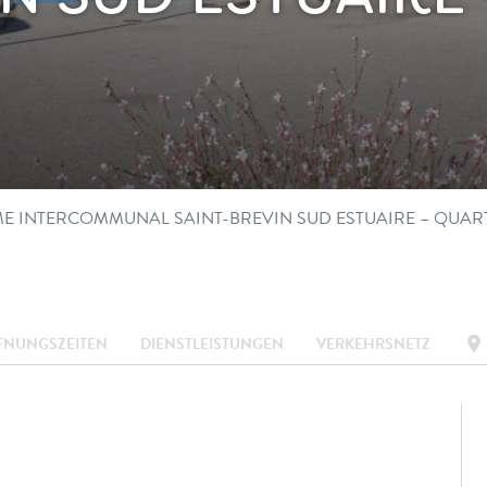
ME INTERCOMMUNAL SAINT-BREVIN SUD ESTUAIRE – QUAR
location_on
FNUNGSZEITEN
DIENSTLEISTUNGEN
VERKEHRSNETZ