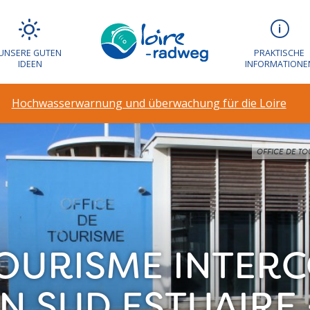
UNSERE GUTEN
PRAKTISCHE
IDEEN
INFORMATIONE
Hochwasserwarnung und überwachung für die Loire
OFFICE DE TO
 TOURISME INTE
IN SUD ESTUAIRE