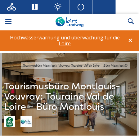
Menü
Su
Hochwasserwarnung und überwachung für die
×
Loire
Tourismusbüro Montlouis-Vouvray: Touraine Val de Loire – Büro Montlouis©
Tourismusbüro Montlouis-
Vouvray: Touraine Val de
Loire – Büro Montlouis