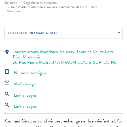
Fil d'ariane
Startseite
Organismes et entreprises
Tourismusbüro Montlouis-Vouvray: Touraine Val de Loire – Büro
Montlouis
PRAKTISCHE INFORMATIONEN
Tourismusbüro Montlouis-Vouvray: Touraine Val de Loire –
location_on
Büro Montlouis
26 Rue Pierre Maître 37270 MONTLOUIS-SUR-LOIRE
smartphone
Nummer anzeigen
mail_outline
Mail anzeigen
search
Link anzeigen
search
Link anzeigen
Kommen Sie zu uns und wir besprechen gerne Ihren Aufenthalt für