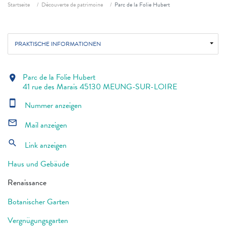
Fil d'ariane
Startseite
Découverte de patrimoine
Parc de la Folie Hubert
PRAKTISCHE INFORMATIONEN
Parc de la Folie Hubert
location_on
41 rue des Marais 45130 MEUNG-SUR-LOIRE
smartphone
Nummer anzeigen
mail_outline
Mail anzeigen
search
Link anzeigen
Haus und Gebäude
Renaissance
Botanischer Garten
Vergnügungsgarten