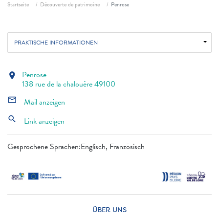
Fil d'ariane
Startseite
Découverte de patrimoine
Penrose
PRAKTISCHE INFORMATIONEN
Penrose
location_on
138 rue de la chalouère 49100
mail_outline
Mail anzeigen
search
Link anzeigen
Gesprochene Sprachen:Englisch, Französisch
ÜBER UNS