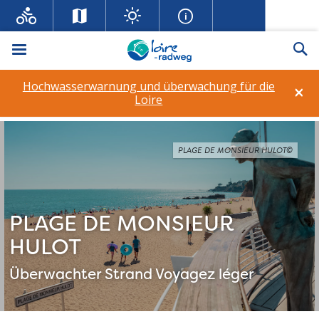
Menü
Su
Hochwasserwarnung und überwachung für die
×
Loire
PLAGE DE MONSIEUR HULOT©
PLAGE DE MONSIEUR
HULOT
Überwachter Strand
Voyagez léger