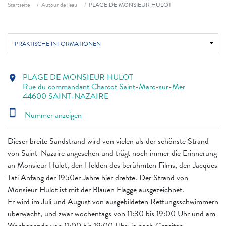
Fil d'ariane
Startseite
Autour de l'eau
PLAGE DE MONSIEUR HULOT
PRAKTISCHE INFORMATIONEN
PLAGE DE MONSIEUR HULOT
location_on
Rue du commandant Charcot Saint-Marc-sur-Mer
44600 SAINT-NAZAIRE
smartphone
Nummer anzeigen
Dieser breite Sandstrand wird von vielen als der schönste Strand
von Saint-Nazaire angesehen und trägt noch immer die Erinnerung
an Monsieur Hulot, den Helden des berühmten Films, den Jacques
Tati Anfang der 1950er Jahre hier drehte. Der Strand von
Monsieur Hulot ist mit der Blauen Flagge ausgezeichnet.
Er wird im Juli und August von ausgebildeten Rettungsschwimmern
überwacht, und zwar wochentags von 11:30 bis 19:00 Uhr und am
Wochenende von 11:00 bis 19:00 Uhr, je nach Gezeiten.