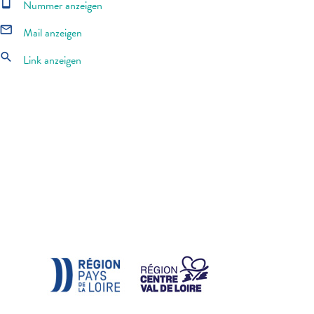
smartphone
Nummer anzeigen
mail_outline
Mail anzeigen
search
Link anzeigen