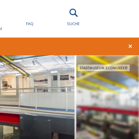
FAQ
SUCHE
N
×
STADTMUSEUM ECOMUSÉE©