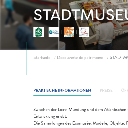
STADTMUSE
Fil d'ariane
Startseite
Découverte de patrimoine
STADTM
PRAKTISCHE INFORMATIONEN
PREISE
ÖF
Zwischen der Loire-Mündung und dem Atlantischen O
Entwicklung erlebt.
Die Sammlungen des Ecomusée, Modelle, Objekte, Fil