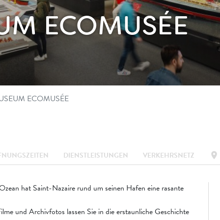
UM ECOMUSÉE
USEUM ECOMUSÉE
location_on
FNUNGSZEITEN
DIENSTLEISTUNGEN
VERKEHRSNETZ
zean hat Saint-Nazaire rund um seinen Hafen eine rasante
me und Archivfotos lassen Sie in die erstaunliche Geschichte