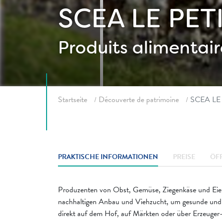
SCEA LE PET
Produits alimentair
Fil d'ariane
Startseite
Découverte de patrimoine
SCEA LE
PRAKTISCHE INFORMATIONEN
PREISE
ÖF
Produzenten von Obst, Gemüse, Ziegenkäse und Eier
nachhaltigen Anbau und Viehzucht, um gesunde und 
direkt auf dem Hof, auf Märkten oder über Erzeuger-