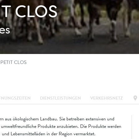
IT CLOS
es
 PETIT CLOS
location_on
FNUNGSZEITEN
DIENSTLEISTUNGEN
VERKEHRSNETZ
n aus ökologischem Landbau. Sie betreiben extensiven und
umweltfreundliche Produkte anzubieten. Die Produkte werden
 und Lebensmittelläden in der Region vermarktet.